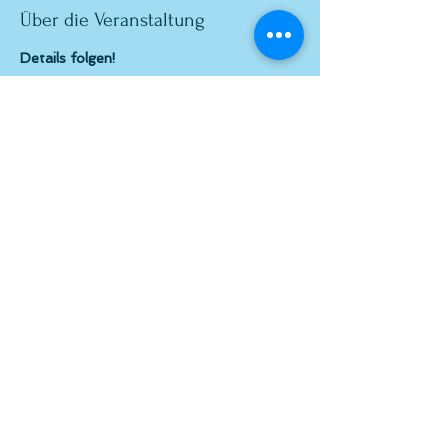
Über die Veranstaltung
Details folgen!
Diese Veranstaltung teilen
© atelier el-kordy
atelier el-kordy, 1140 Wien,
Baumgartenstraße 48
geöffnet donnerstags 18:00-22:00 Uhr