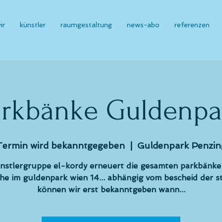
ir
künstler
raumgestaltung
news-abo
referenzen
arkbänke Guldenpa
Termin wird bekanntgegeben
  |  
Guldenpark Penzin
ünstlergruppe el-kordy erneuert die gesamten parkbänke
che im guldenpark wien 14... abhängig vom bescheid der s
können wir erst bekanntgeben wann...