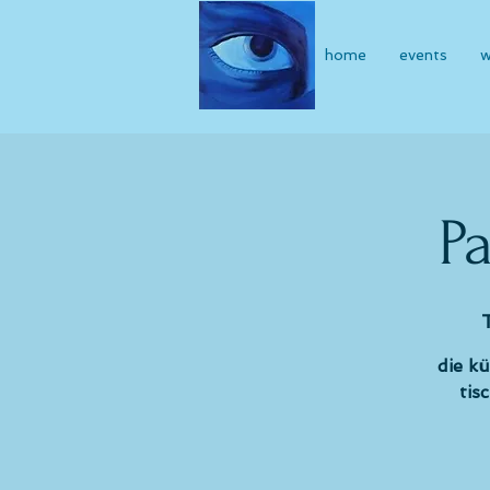
home
events
w
P
die k
tis