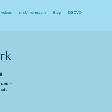
videos
mail/impressum
Blog
DSGVO
rk
g
 und -
tadt