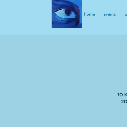
home
events
w
10 K
20