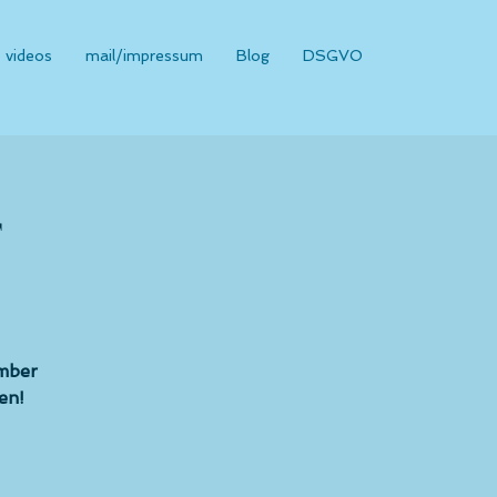
videos
mail/impressum
Blog
DSGVO
T
ember
en!