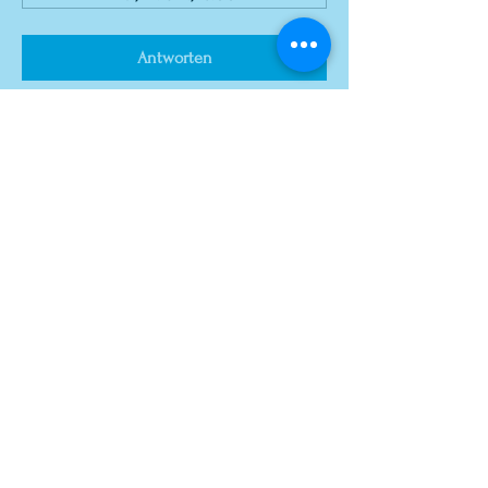
Antworten
Diese Veranstaltung teilen
© atelier el-kordy
atelier el-kordy, 1140 Wien,
Baumgartenstraße 48
geöffnet donnerstags 18:00-22:00 Uhr