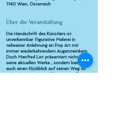
1140 Wien, Österreich
Über die Veranstaltung
Die Handschrift des Künstlers ist
unverkennbar: Figurative Malerei in
teilweiser Anlehnung an Pop Art mit
immer wiederkehrendem Augenzwinkern.
Doch Manfred List präsentiert nicht nur
seine aktuellen Werke , sondern bietet
auch einen Rückblick auf seinen Weg zu
seiner jetzigen Kunst. Diese Ausstellung
verspricht vielerlei Ausflüge in
verschiedene künstlerische Abschnitte.
Diese Ausstellung wurde am
05.03.2020 eröffnet und durch die
Maßnahmen der Covid19-Pandemie jäh
unterbrochen. Da unser Atelier noch
Diese Veranstaltung teilen
geschlossen bleibt, wird die Finissage
auf einen späteren Zeitpunkt
verschoben. Wir entschuldigen uns für