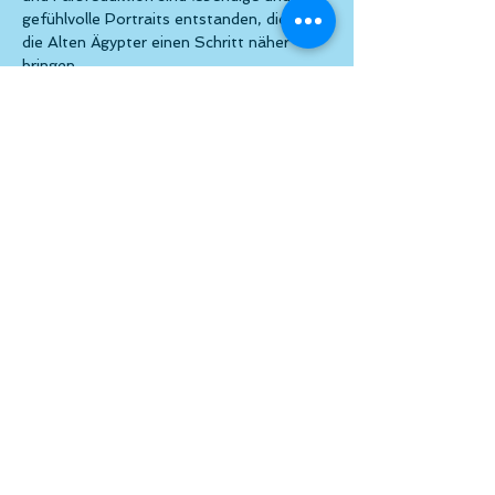
gefühlvolle Portraits entstanden, die uns 
die Alten Ägypter einen Schritt näher 
bringen.
Die 
Vernissage
 findet am Donnerstag, 
den 12.09.2024  statt.
Einlass ab 18:00 Uhr
Eröffnung
 ca. 19:00 uhr durch 
Mag.a 
Barbara Mithlinger
, Kunst- und- 
Kulturwissenschaftlerin
Mehr anzeigen
Diese Veranstaltung teilen
© atelier el-kordy